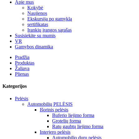
Apie mus
Kokybė
Naujienos
Ekskursija po gamyklą
sertifikatas
Įrankių įrangos sąrašas
Susisiekite su mumis
VR
Gamybos dinamika
Pradžia
Produktas
Žaliava
Plienas
Kategorijos
Pelėsis
Automobilių PELĖSIS
Išorinis pelėsis
Buferio liejimo forma
Grotelių forma
Ratų gaubtų liejimo forma
Interjero pelėsis
Automobilio durų pelėsis