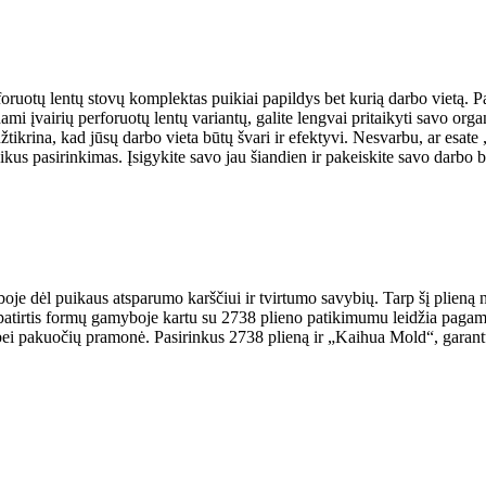
oruotų lentų stovų komplektas puikiai papildys bet kurią darbo vietą. Pa
ami įvairių perforuotų lentų variantų, galite lengvai pritaikyti savo or
tikrina, kad jūsų darbo vieta būtų švari ir efektyvi. Nesvarbu, ar esate 
ikus pasirinkimas. Įsigykite savo jau šiandien ir pakeiskite savo darbo 
je dėl puikaus atsparumo karščiui ir tvirtumo savybių. Tarp šį plieną
 patirtis formų gamyboje kartu su 2738 plieno patikimumu leidžia pagami
 bei pakuočių pramonė. Pasirinkus 2738 plieną ir „Kaihua Mold“, garan