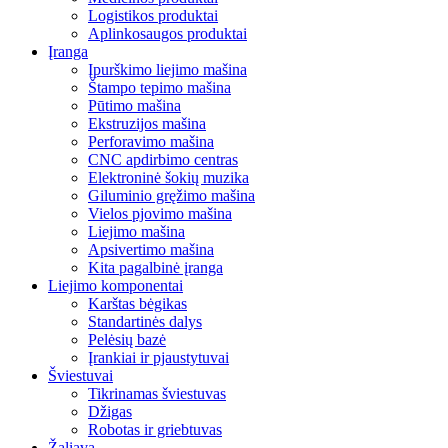
Logistikos produktai
Aplinkosaugos produktai
Įranga
Įpurškimo liejimo mašina
Štampo tepimo mašina
Pūtimo mašina
Ekstruzijos mašina
Perforavimo mašina
CNC apdirbimo centras
Elektroninė šokių muzika
Giluminio gręžimo mašina
Vielos pjovimo mašina
Liejimo mašina
Apsivertimo mašina
Kita pagalbinė įranga
Liejimo komponentai
Karštas bėgikas
Standartinės dalys
Pelėsių bazė
Įrankiai ir pjaustytuvai
Šviestuvai
Tikrinamas šviestuvas
Džigas
Robotas ir griebtuvas
Žaliava