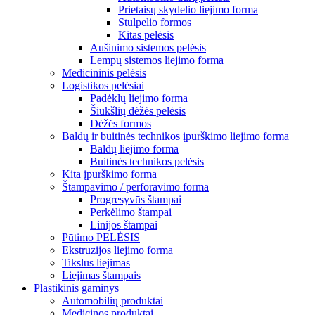
Prietaisų skydelio liejimo forma
Stulpelio formos
Kitas pelėsis
Aušinimo sistemos pelėsis
Lempų sistemos liejimo forma
Medicininis pelėsis
Logistikos pelėsiai
Padėklų liejimo forma
Šiukšlių dėžės pelėsis
Dėžės formos
Baldų ir buitinės technikos įpurškimo liejimo forma
Baldų liejimo forma
Buitinės technikos pelėsis
Kita įpurškimo forma
Štampavimo / perforavimo forma
Progresyvūs štampai
Perkėlimo štampai
Linijos štampai
Pūtimo PELĖSIS
Ekstruzijos liejimo forma
Tikslus liejimas
Liejimas štampais
Plastikinis gaminys
Automobilių produktai
Medicinos produktai