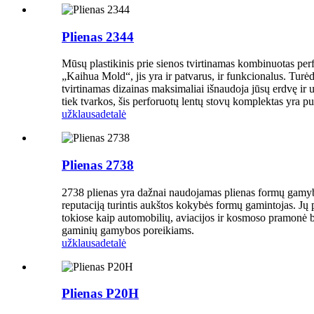
Plienas 2344
Mūsų plastikinis prie sienos tvirtinamas kombinuotas perf
„Kaihua Mold“, jis yra ir patvarus, ir funkcionalus. Turėd
tvirtinamas dizainas maksimaliai išnaudoja jūsų erdvę ir už
tiek tvarkos, šis perforuotų lentų stovų komplektas yra pu
užklausa
detalė
Plienas 2738
2738 plienas yra dažnai naudojamas plienas formų gamybo
reputaciją turintis aukštos kokybės formų gamintojas. Jų
tokiose kaip automobilių, aviacijos ir kosmoso pramonė
gaminių gamybos poreikiams.
užklausa
detalė
Plienas P20H