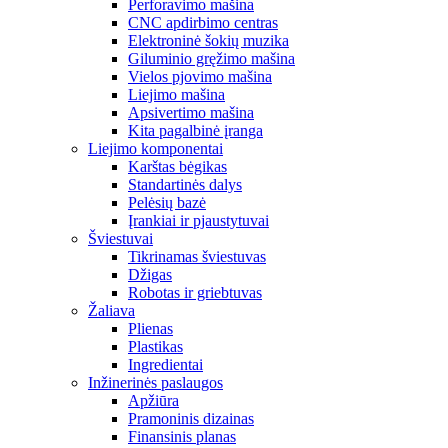
Perforavimo mašina
CNC apdirbimo centras
Elektroninė šokių muzika
Giluminio gręžimo mašina
Vielos pjovimo mašina
Liejimo mašina
Apsivertimo mašina
Kita pagalbinė įranga
Liejimo komponentai
Karštas bėgikas
Standartinės dalys
Pelėsių bazė
Įrankiai ir pjaustytuvai
Šviestuvai
Tikrinamas šviestuvas
Džigas
Robotas ir griebtuvas
Žaliava
Plienas
Plastikas
Ingredientai
Inžinerinės paslaugos
Apžiūra
Pramoninis dizainas
Finansinis planas