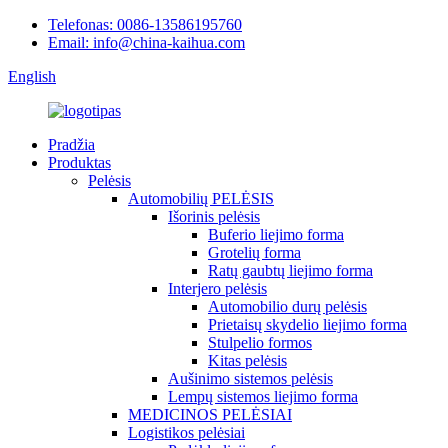
Telefonas: 0086-13586195760
Email: info@china-kaihua.com
English
Pradžia
Produktas
Pelėsis
Automobilių PELĖSIS
Išorinis pelėsis
Buferio liejimo forma
Grotelių forma
Ratų gaubtų liejimo forma
Interjero pelėsis
Automobilio durų pelėsis
Prietaisų skydelio liejimo forma
Stulpelio formos
Kitas pelėsis
Aušinimo sistemos pelėsis
Lempų sistemos liejimo forma
MEDICINOS PELĖSIAI
Logistikos pelėsiai