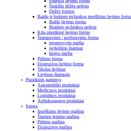
Padėklų liejimo forma
Šiukšlių dėžės pelėsis
Dėžės formos
Baldų ir buitinės technikos įpurškimo liejimo form
Baldų liejimo forma
Buitinės technikos pelėsis
Kita plastikinė liejimo forma
Štampavimo / perforavimo forma
progresyvūs miršta
perkėlimo štampai
linijos miršta
Pūtimo forma
Ekstruzijos liejimo forma
Tikslus liejimas
Liejimas štampais
Plastikinis gaminys
Automobilių produktai
Medicinos produktai
Logistikos produktai
Aplinkosaugos produktai
Įranga
Įpurškimo liejimo mašina
Štampo tepimo mašina
Pūtimo mašina
Ekstruzijos mašina