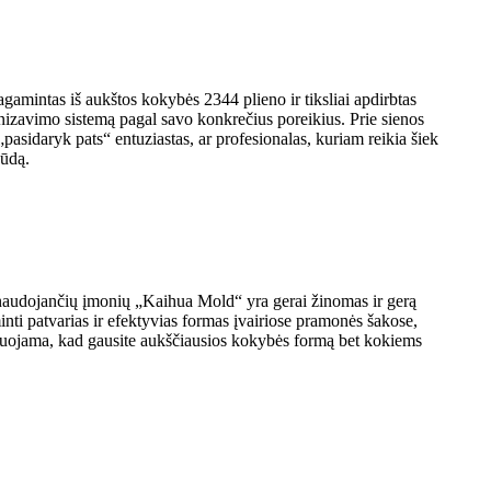
gamintas iš aukštos kokybės 2344 plieno ir tiksliai apdirbtas
ganizavimo sistemą pagal savo konkrečius poreikius. Prie sienos
„pasidaryk pats“ entuziastas, ar profesionalas, kuriam reikia šiek
būdą.
 naudojančių įmonių „Kaihua Mold“ yra gerai žinomas ir gerą
nti patvarias ir efektyvias formas įvairiose pramonės šakose,
tuojama, kad gausite aukščiausios kokybės formą bet kokiems