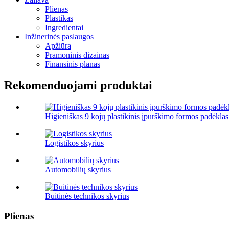
Plienas
Plastikas
Ingredientai
Inžinerinės paslaugos
Apžiūra
Pramoninis dizainas
Finansinis planas
Rekomenduojami produktai
Higieniškas 9 kojų plastikinis įpurškimo formos padėklas
Logistikos skyrius
Automobilių skyrius
Buitinės technikos skyrius
Plienas