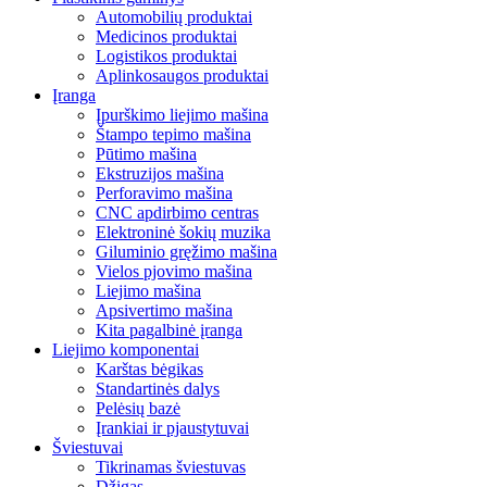
Automobilių produktai
Medicinos produktai
Logistikos produktai
Aplinkosaugos produktai
Įranga
Įpurškimo liejimo mašina
Štampo tepimo mašina
Pūtimo mašina
Ekstruzijos mašina
Perforavimo mašina
CNC apdirbimo centras
Elektroninė šokių muzika
Giluminio gręžimo mašina
Vielos pjovimo mašina
Liejimo mašina
Apsivertimo mašina
Kita pagalbinė įranga
Liejimo komponentai
Karštas bėgikas
Standartinės dalys
Pelėsių bazė
Įrankiai ir pjaustytuvai
Šviestuvai
Tikrinamas šviestuvas
Džigas