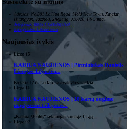
Susisiekite su mumis
Adresas: No.301 Le Hua Road, Mold New Town, Xinqian,
Huangyan, Taizhou, Zhejiang, 318020, PRChina.
Telefonas: 0086-13586195760
info@china-kaihua.com
Naujausias įvykis
Liepa
15
KAIHUA NAUJIENOS | Pirmininkas Danielis
Liangas dalyvavo...
Birželio 12 d. Taidžou savivaldybės valdžia...
Liepa
11
KAIHUA NAUJIENOS | 10 kartų augimo
mąstysenos taikymas...
„Kaihua Moulds“ sėkmingai surengė 15-ąją...
Liepa
02