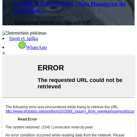
KAIHUA NAUJIENOS | Nuo Huangyan iki
pasaulinės...
Išskirtiniame interviu su „Towards No“...
Siųsti el. laišką
WhatsApp
x