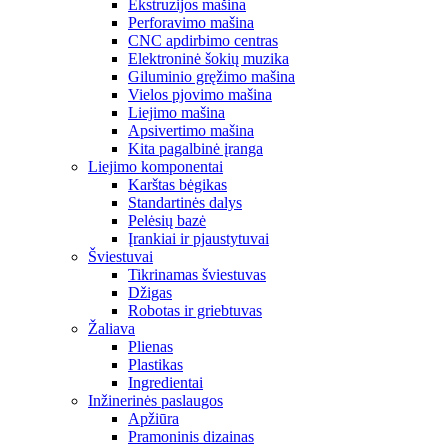
Ekstruzijos mašina
Perforavimo mašina
CNC apdirbimo centras
Elektroninė šokių muzika
Giluminio gręžimo mašina
Vielos pjovimo mašina
Liejimo mašina
Apsivertimo mašina
Kita pagalbinė įranga
Liejimo komponentai
Karštas bėgikas
Standartinės dalys
Pelėsių bazė
Įrankiai ir pjaustytuvai
Šviestuvai
Tikrinamas šviestuvas
Džigas
Robotas ir griebtuvas
Žaliava
Plienas
Plastikas
Ingredientai
Inžinerinės paslaugos
Apžiūra
Pramoninis dizainas