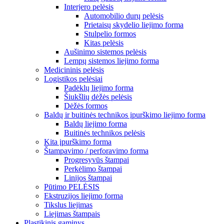
Interjero pelėsis
Automobilio durų pelėsis
Prietaisų skydelio liejimo forma
Stulpelio formos
Kitas pelėsis
Aušinimo sistemos pelėsis
Lempų sistemos liejimo forma
Medicininis pelėsis
Logistikos pelėsiai
Padėklų liejimo forma
Šiukšlių dėžės pelėsis
Dėžės formos
Baldų ir buitinės technikos įpurškimo liejimo forma
Baldų liejimo forma
Buitinės technikos pelėsis
Kita įpurškimo forma
Štampavimo / perforavimo forma
Progresyvūs štampai
Perkėlimo štampai
Linijos štampai
Pūtimo PELĖSIS
Ekstruzijos liejimo forma
Tikslus liejimas
Liejimas štampais
Plastikinis gaminys