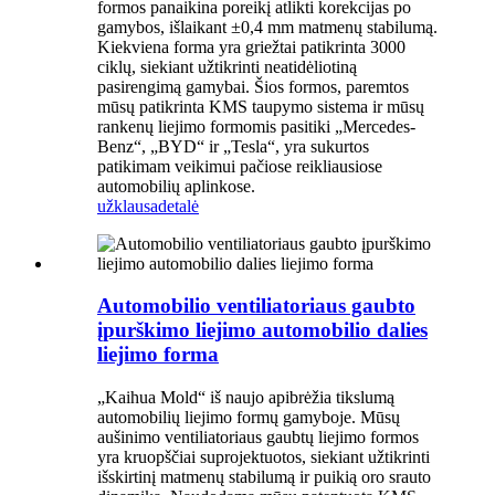
formos panaikina poreikį atlikti korekcijas po
gamybos, išlaikant ±0,4 mm matmenų stabilumą.
Kiekviena forma yra griežtai patikrinta 3000
ciklų, siekiant užtikrinti neatidėliotiną
pasirengimą gamybai. Šios formos, paremtos
mūsų patikrinta KMS taupymo sistema ir mūsų
rankenų liejimo formomis pasitiki „Mercedes-
Benz“, „BYD“ ir „Tesla“, yra sukurtos
patikimam veikimui pačiose reikliausiose
automobilių aplinkose.
užklausa
detalė
Automobilio ventiliatoriaus gaubto
įpurškimo liejimo automobilio dalies
liejimo forma
„Kaihua Mold“ iš naujo apibrėžia tikslumą
automobilių liejimo formų gamyboje. Mūsų
aušinimo ventiliatoriaus gaubtų liejimo formos
yra kruopščiai suprojektuotos, siekiant užtikrinti
išskirtinį matmenų stabilumą ir puikią oro srauto