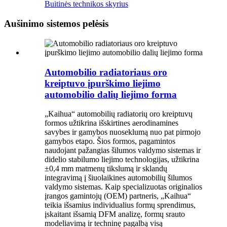
Buitinės technikos skyrius
Aušinimo sistemos pelėsis
Automobilio radiatoriaus oro
kreiptuvo įpurškimo liejimo
automobilio dalių liejimo forma
„Kaihua“ automobilių radiatorių oro kreiptuvų
formos užtikrina išskirtines aerodinamines
savybes ir gamybos nuoseklumą nuo pat pirmojo
gamybos etapo. Šios formos, pagamintos
naudojant pažangias šilumos valdymo sistemas ir
didelio stabilumo liejimo technologijas, užtikrina
±0,4 mm matmenų tikslumą ir sklandų
integravimą į šiuolaikines automobilių šilumos
valdymo sistemas. Kaip specializuotas originalios
įrangos gamintojų (OEM) partneris, „Kaihua“
teikia išsamius individualius formų sprendimus,
įskaitant išsamią DFM analizę, formų srauto
modeliavimą ir techninę pagalbą visą