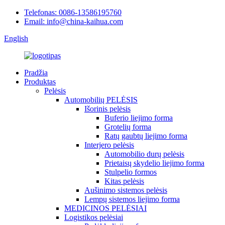
Telefonas: 0086-13586195760
Email: info@china-kaihua.com
English
Pradžia
Produktas
Pelėsis
Automobilių PELĖSIS
Išorinis pelėsis
Buferio liejimo forma
Grotelių forma
Ratų gaubtų liejimo forma
Interjero pelėsis
Automobilio durų pelėsis
Prietaisų skydelio liejimo forma
Stulpelio formos
Kitas pelėsis
Aušinimo sistemos pelėsis
Lempų sistemos liejimo forma
MEDICINOS PELĖSIAI
Logistikos pelėsiai