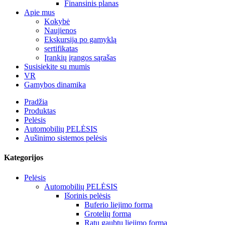
Finansinis planas
Apie mus
Kokybė
Naujienos
Ekskursija po gamyklą
sertifikatas
Įrankių įrangos sąrašas
Susisiekite su mumis
VR
Gamybos dinamika
Pradžia
Produktas
Pelėsis
Automobilių PELĖSIS
Aušinimo sistemos pelėsis
Kategorijos
Pelėsis
Automobilių PELĖSIS
Išorinis pelėsis
Buferio liejimo forma
Grotelių forma
Ratų gaubtų liejimo forma