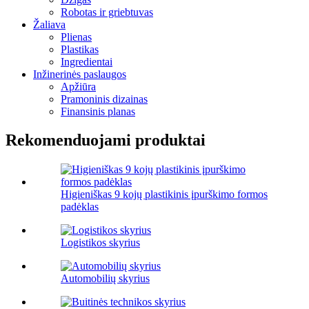
Robotas ir griebtuvas
Žaliava
Plienas
Plastikas
Ingredientai
Inžinerinės paslaugos
Apžiūra
Pramoninis dizainas
Finansinis planas
Rekomenduojami produktai
Higieniškas 9 kojų plastikinis įpurškimo formos
padėklas
Logistikos skyrius
Automobilių skyrius