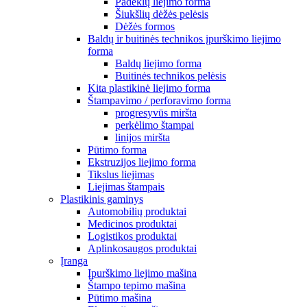
Padėklų liejimo forma
Šiukšlių dėžės pelėsis
Dėžės formos
Baldų ir buitinės technikos įpurškimo liejimo
forma
Baldų liejimo forma
Buitinės technikos pelėsis
Kita plastikinė liejimo forma
Štampavimo / perforavimo forma
progresyvūs miršta
perkėlimo štampai
linijos miršta
Pūtimo forma
Ekstruzijos liejimo forma
Tikslus liejimas
Liejimas štampais
Plastikinis gaminys
Automobilių produktai
Medicinos produktai
Logistikos produktai
Aplinkosaugos produktai
Įranga
Įpurškimo liejimo mašina
Štampo tepimo mašina
Pūtimo mašina