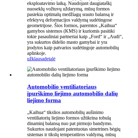
eksploatavimo laiką. Naudojant daugiataškį
nuoseklų vožtuvų uždarymą, mūsų formos
pasiekia optimalų medžiagų srauto balansą ir
efektyvų deformacijos valdymą sudėtingose ​​
geometrijose. Šios formos, paremtos „Kaihua“
gamybos sistemos (KMS) ir kuriomis pasitiki
tokie pasauliniai partneriai kaip „Ford“ ir „Audi“,
yra sukurtos didelio masto gamybai ir yra
įrodytos kaip patvarios sudėtingoje automobilių
aplinkoje.
užklausa
detalė
Automobilio ventiliatoriaus
įpurškimo liejimo automobilio dalių
liejimo forma
„Kaihua“ tikslios automobilių aušinimo
ventiliatorių liejimo formos užtikrina tobulą
dinaminį balansą nuo pat pirmojo bandymo.
Sukurtos naudojant patentuotas simetrines bėgių
sistemas ir tikslų temperatūros valdymą, mūsų