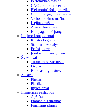
Perforavimo mašina
CNC apdirbimo centras
Elektroninė šokių muzika
Giluminio gręžimo mašina
Vielos pjovimo mašina
Liejimo mašina
Apsivertimo mašina
Kita pagalbinė įranga
Liejimo komponentai
Karštas bėgikas
Standartinės dalys
Pelėsių bazė
Įrankiai ir pjaustytuvai
Šviestuvai
Tikrinamas šviestuvas
Džigas
Robotas ir griebtuvas
Žaliava
Plienas
Plastikas
Ingredientai
Inžinerinės paslaugos
Apžiūra
Pramoninis dizainas
Finansinis planas