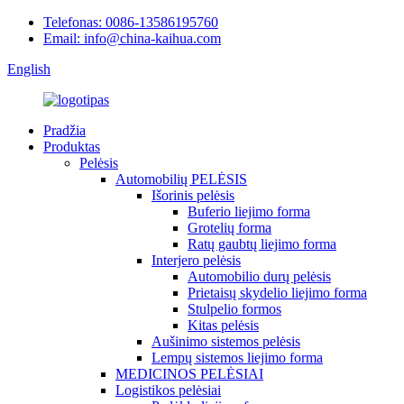
Telefonas: 0086-13586195760
Email: info@china-kaihua.com
English
Pradžia
Produktas
Pelėsis
Automobilių PELĖSIS
Išorinis pelėsis
Buferio liejimo forma
Grotelių forma
Ratų gaubtų liejimo forma
Interjero pelėsis
Automobilio durų pelėsis
Prietaisų skydelio liejimo forma
Stulpelio formos
Kitas pelėsis
Aušinimo sistemos pelėsis
Lempų sistemos liejimo forma
MEDICINOS PELĖSIAI
Logistikos pelėsiai