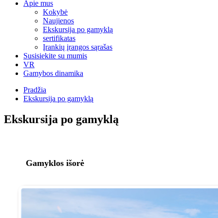
Apie mus
Kokybė
Naujienos
Ekskursija po gamyklą
sertifikatas
Įrankių įrangos sąrašas
Susisiekite su mumis
VR
Gamybos dinamika
Pradžia
Ekskursija po gamyklą
Ekskursija po gamyklą
Gamyklos išorė