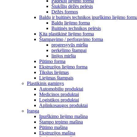
Padėklų liejimo forma
Šiukšlių dėžės pelėsis
Dėžės formos
Baldų ir buitinės technikos įpurškimo liejimo form
Baldų liejimo forma
Buitinės technikos pelėsis
Kita plastikinė liejimo forma
Štampavimo / perforavimo forma
progresyvūs miršta
perkėlimo štampai
linijos miršta
Pūtimo forma
Ekstruzijos liejimo forma
Tikslus liejimas
Liejimas štampais
Plastikinis gaminys
Automobilių produktai
Medicinos produktai
Logistikos produktai
Aplinkosaugos produktai
Įranga
Įpurškimo liejimo mašina
Štampo tepimo mašina
Pūtimo mašina
Ekstruzijos mašina