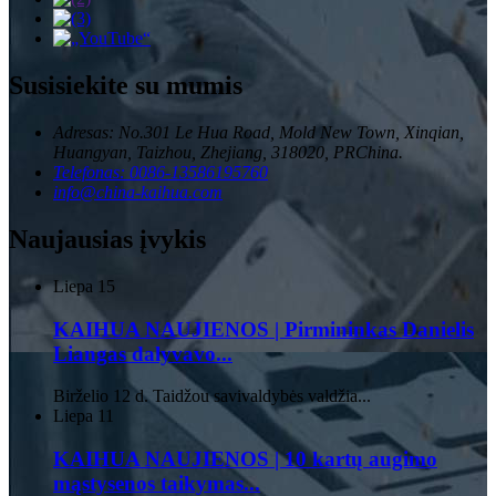
Susisiekite su mumis
Adresas: No.301 Le Hua Road, Mold New Town, Xinqian,
Huangyan, Taizhou, Zhejiang, 318020, PRChina.
Telefonas: 0086-13586195760
info@china-kaihua.com
Naujausias įvykis
Liepa
15
KAIHUA NAUJIENOS | Pirmininkas Danielis
Liangas dalyvavo...
Birželio 12 d. Taidžou savivaldybės valdžia...
Liepa
11
KAIHUA NAUJIENOS | 10 kartų augimo
mąstysenos taikymas...