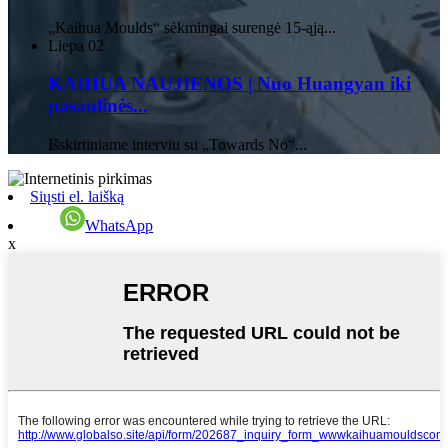
„Kaihua Moulds“ sėkmingai surengė 15-ąją...
Liepa
02
KAIHUA NAUJIENOS | Nuo Huangyan iki
pasaulinės...
Išskirtiniame interviu su „Towards No“...
Siųsti el. laišką
WhatsApp
x