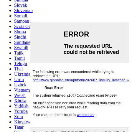
Slovak
Slovenian
Somali
Samoan
Scots Gaelic
Shona
Sindhi
Sundanese
Swahili
Tajik
Tamil
Telugu
Thai
Ukrainian
Urdu
Uzbek
Vietnamese
Welsh
Xhosa
Yiddish
Yoruba
Zulu
Kinyarwanda
Tatar