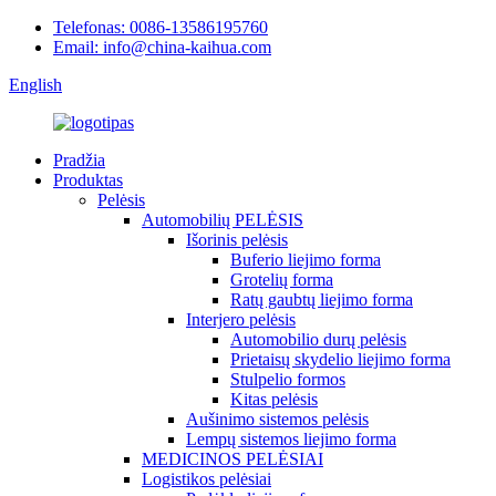
Telefonas: 0086-13586195760
Email: info@china-kaihua.com
English
Pradžia
Produktas
Pelėsis
Automobilių PELĖSIS
Išorinis pelėsis
Buferio liejimo forma
Grotelių forma
Ratų gaubtų liejimo forma
Interjero pelėsis
Automobilio durų pelėsis
Prietaisų skydelio liejimo forma
Stulpelio formos
Kitas pelėsis
Aušinimo sistemos pelėsis
Lempų sistemos liejimo forma
MEDICINOS PELĖSIAI
Logistikos pelėsiai