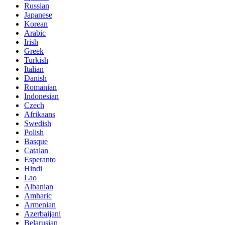
Russian
Japanese
Korean
Arabic
Irish
Greek
Turkish
Italian
Danish
Romanian
Indonesian
Czech
Afrikaans
Swedish
Polish
Basque
Catalan
Esperanto
Hindi
Lao
Albanian
Amharic
Armenian
Azerbaijani
Belarusian