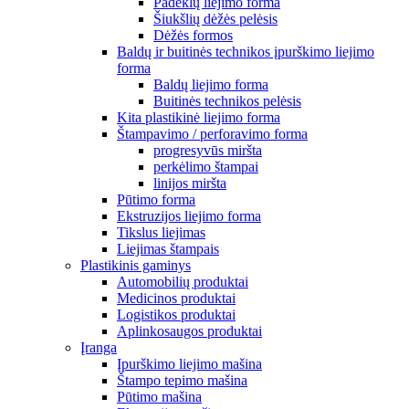
Padėklų liejimo forma
Šiukšlių dėžės pelėsis
Dėžės formos
Baldų ir buitinės technikos įpurškimo liejimo
forma
Baldų liejimo forma
Buitinės technikos pelėsis
Kita plastikinė liejimo forma
Štampavimo / perforavimo forma
progresyvūs miršta
perkėlimo štampai
linijos miršta
Pūtimo forma
Ekstruzijos liejimo forma
Tikslus liejimas
Liejimas štampais
Plastikinis gaminys
Automobilių produktai
Medicinos produktai
Logistikos produktai
Aplinkosaugos produktai
Įranga
Įpurškimo liejimo mašina
Štampo tepimo mašina
Pūtimo mašina