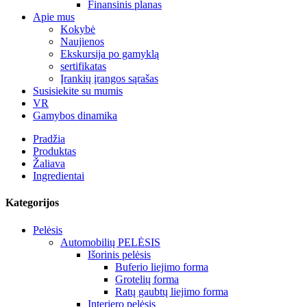
Finansinis planas
Apie mus
Kokybė
Naujienos
Ekskursija po gamyklą
sertifikatas
Įrankių įrangos sąrašas
Susisiekite su mumis
VR
Gamybos dinamika
Pradžia
Produktas
Žaliava
Ingredientai
Kategorijos
Pelėsis
Automobilių PELĖSIS
Išorinis pelėsis
Buferio liejimo forma
Grotelių forma
Ratų gaubtų liejimo forma
Interjero pelėsis