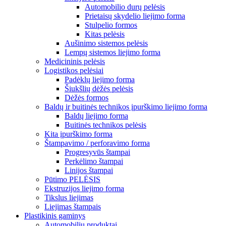
Automobilio durų pelėsis
Prietaisų skydelio liejimo forma
Stulpelio formos
Kitas pelėsis
Aušinimo sistemos pelėsis
Lempų sistemos liejimo forma
Medicininis pelėsis
Logistikos pelėsiai
Padėklų liejimo forma
Šiukšlių dėžės pelėsis
Dėžės formos
Baldų ir buitinės technikos įpurškimo liejimo forma
Baldų liejimo forma
Buitinės technikos pelėsis
Kita įpurškimo forma
Štampavimo / perforavimo forma
Progresyvūs štampai
Perkėlimo štampai
Linijos štampai
Pūtimo PELĖSIS
Ekstruzijos liejimo forma
Tikslus liejimas
Liejimas štampais
Plastikinis gaminys
Automobilių produktai