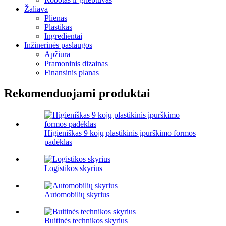
Žaliava
Plienas
Plastikas
Ingredientai
Inžinerinės paslaugos
Apžiūra
Pramoninis dizainas
Finansinis planas
Rekomenduojami produktai
Higieniškas 9 kojų plastikinis įpurškimo formos
padėklas
Logistikos skyrius
Automobilių skyrius
Buitinės technikos skyrius