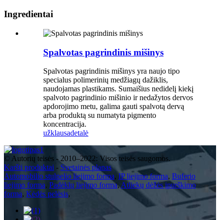
Ingredientai
Spalvotas pagrindinis mišinys
Spalvotas pagrindinis mišinys yra naujo tipo
specialus polimerinių medžiagų dažiklis,
naudojamas plastikams. Sumaišius nedidelį kiekį
spalvoto pagrindinio mišinio ir nedažytos dervos
apdorojimo metu, galima gauti spalvotą dervą
arba produktą su numatyta pigmento
koncentracija.
užklausa
detalė
© Autorių teisės - 2010–2022: Visos teisės saugomos.
Karšti produktai
-
Svetainės planas
Automobilio stulpelio liejimo forma
,
IP liejimo forma
,
Buferio
liejimo forma
,
Padėklų liejimo forma
,
Atliekų dėžės įpurškimo
forma
,
Kėdės pelėsis
,