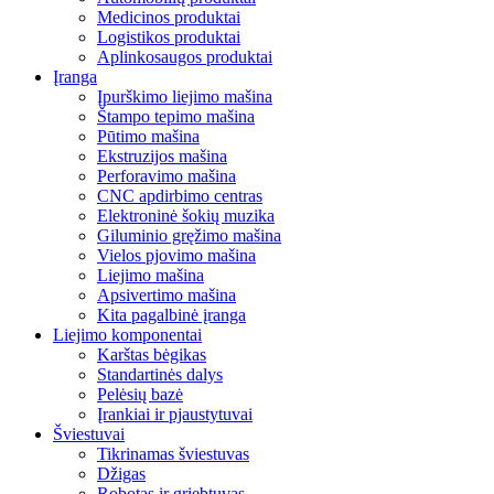
Medicinos produktai
Logistikos produktai
Aplinkosaugos produktai
Įranga
Įpurškimo liejimo mašina
Štampo tepimo mašina
Pūtimo mašina
Ekstruzijos mašina
Perforavimo mašina
CNC apdirbimo centras
Elektroninė šokių muzika
Giluminio gręžimo mašina
Vielos pjovimo mašina
Liejimo mašina
Apsivertimo mašina
Kita pagalbinė įranga
Liejimo komponentai
Karštas bėgikas
Standartinės dalys
Pelėsių bazė
Įrankiai ir pjaustytuvai
Šviestuvai
Tikrinamas šviestuvas
Džigas
Robotas ir griebtuvas