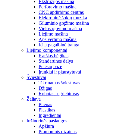
Ekstruzijos mašina
Perforavimo mašina
CNC apdirbimo centras
Elektroninė šokių muzika
Giluminio gręžimo mašina
Vielos pjovimo mašina
Liejimo mašina
Apsivertimo mašina
Kita pagalbinė įranga
Liejimo komponentai
Karštas bėgikas
Standartinės dalys
Pelėsių bazė
Įrankiai ir pjaustytuvai
Šviestuvai
Tikrinamas šviestuvas
Džigas
Robotas ir griebtuvas
Žaliava
Plienas
Plastikas
Ingredientai
Inžinerinės paslaugos
Apžiūra
Pramoninis dizainas