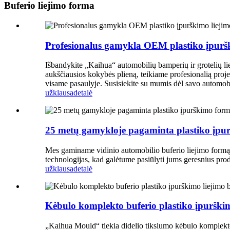
Buferio liejimo forma
Profesionalus gamykla OEM plastiko įpuršk
Išbandykite „Kaihua“ automobilių bamperių ir grotelių li
aukščiausios kokybės plieną, teikiame profesionalią proj
visame pasaulyje. Susisiekite su mumis dėl savo automob
užklausa
detalė
25 metų gamykloje pagaminta plastiko įpu
Mes gaminame vidinio automobilio buferio liejimo formą. 
technologijas, kad galėtume pasiūlyti jums geresnius pro
užklausa
detalė
Kėbulo komplekto buferio plastiko įpurškimo
„Kaihua Mould“ tiekia didelio tikslumo kėbulo komplekto b