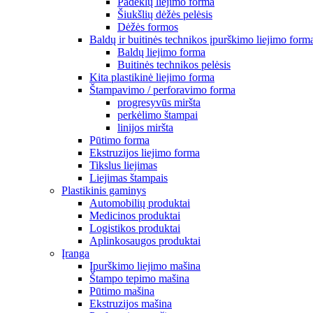
Padėklų liejimo forma
Šiukšlių dėžės pelėsis
Dėžės formos
Baldų ir buitinės technikos įpurškimo liejimo form
Baldų liejimo forma
Buitinės technikos pelėsis
Kita plastikinė liejimo forma
Štampavimo / perforavimo forma
progresyvūs miršta
perkėlimo štampai
linijos miršta
Pūtimo forma
Ekstruzijos liejimo forma
Tikslus liejimas
Liejimas štampais
Plastikinis gaminys
Automobilių produktai
Medicinos produktai
Logistikos produktai
Aplinkosaugos produktai
Įranga
Įpurškimo liejimo mašina
Štampo tepimo mašina
Pūtimo mašina
Ekstruzijos mašina