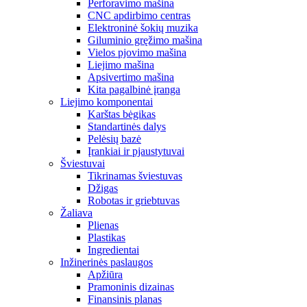
Perforavimo mašina
CNC apdirbimo centras
Elektroninė šokių muzika
Giluminio gręžimo mašina
Vielos pjovimo mašina
Liejimo mašina
Apsivertimo mašina
Kita pagalbinė įranga
Liejimo komponentai
Karštas bėgikas
Standartinės dalys
Pelėsių bazė
Įrankiai ir pjaustytuvai
Šviestuvai
Tikrinamas šviestuvas
Džigas
Robotas ir griebtuvas
Žaliava
Plienas
Plastikas
Ingredientai
Inžinerinės paslaugos
Apžiūra
Pramoninis dizainas
Finansinis planas