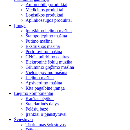
Automobilių produktai
Medicinos produktai
Logistikos produktai
Aplinkosaugos produktai
Įranga
Įpurškimo liejimo mašina
Štampo tepimo mašina
Pūtimo mašina
Ekstruzijos mašina
Perforavimo mašina
CNC apdirbimo centras
Elektroninė šokių muzika
Giluminio gręžimo mašina
Vielos pjovimo mašina
Liejimo mašina
Apsivertimo mašina
Kita pagalbinė įranga
Liejimo komponentai
Karštas bėgikas
Standartinės dalys
Pelėsių bazė
Įrankiai ir pjaustytuvai
Šviestuvai
Tikrinamas šviestuvas
Džigas