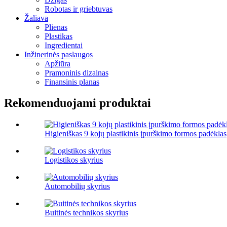
Robotas ir griebtuvas
Žaliava
Plienas
Plastikas
Ingredientai
Inžinerinės paslaugos
Apžiūra
Pramoninis dizainas
Finansinis planas
Rekomenduojami produktai
Higieniškas 9 kojų plastikinis įpurškimo formos padėklas
Logistikos skyrius
Automobilių skyrius
Buitinės technikos skyrius