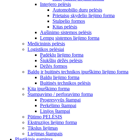
Interjero pelėsis
Automobilio durų pelėsis
Prietaisų skydelio liejimo forma
Stulpelio formos
Kitas pelėsis
Aušinimo sistemos pelėsis
Lempų sistemos liejimo forma
Medicininis pelėsis
Logistikos pelėsiai
Padėklų liejimo forma
Šiukšlių dėžės pelėsis
Dėžės formos
Baldų ir buitinės technikos įpurškimo liejimo forma
Baldų liejimo forma
Buitinės technikos pelėsis
Kita įpurškimo forma
Štampavimo / perforavimo forma
Progresyvūs štampai
Perkėlimo štampai
Linijos štampai
Pūtimo PELĖSIS
Ekstruzijos liejimo forma
Tikslus liejimas
Liejimas štampais
Plastikinis gaminys