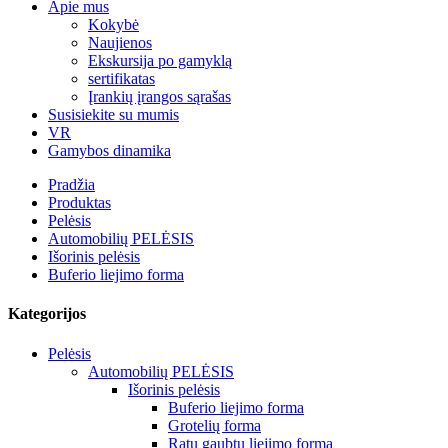
Apie mus
Kokybė
Naujienos
Ekskursija po gamyklą
sertifikatas
Įrankių įrangos sąrašas
Susisiekite su mumis
VR
Gamybos dinamika
Pradžia
Produktas
Pelėsis
Automobilių PELĖSIS
Išorinis pelėsis
Buferio liejimo forma
Kategorijos
Pelėsis
Automobilių PELĖSIS
Išorinis pelėsis
Buferio liejimo forma
Grotelių forma
Ratų gaubtų liejimo forma