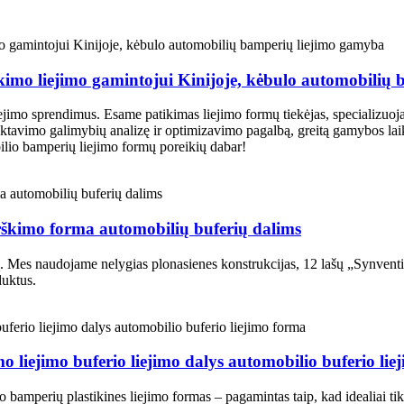
imo liejimo gamintojui Kinijoje, kėbulo automobilių
ejimo sprendimus. Esame patikimas liejimo formų tiekėjas, specializuoj
ektavimo galimybių analizę ir optimizavimo pagalbą, greitą gamybos lai
ilio bamperių liejimo formų poreikių dabar!
rškimo forma automobilių buferių dalims
Mes naudojame nelygias plonasienes konstrukcijas, 12 lašų „Synventive“
duktus.
 liejimo buferio liejimo dalys automobilio buferio lie
amperių plastikines liejimo formas – pagamintas taip, kad idealiai tikt