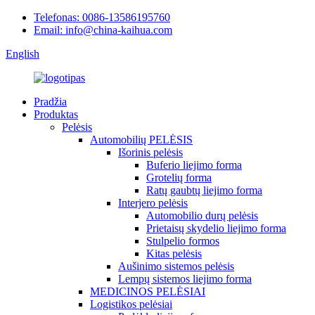
Telefonas: 0086-13586195760
Email: info@china-kaihua.com
English
Pradžia
Produktas
Pelėsis
Automobilių PELĖSIS
Išorinis pelėsis
Buferio liejimo forma
Grotelių forma
Ratų gaubtų liejimo forma
Interjero pelėsis
Automobilio durų pelėsis
Prietaisų skydelio liejimo forma
Stulpelio formos
Kitas pelėsis
Aušinimo sistemos pelėsis
Lempų sistemos liejimo forma
MEDICINOS PELĖSIAI
Logistikos pelėsiai