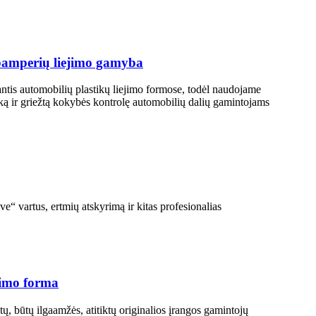
 bamperių liejimo gamyba
antis automobilių plastikų liejimo formose, todėl naudojame
ką ir griežtą kokybės kontrolę automobilių dalių gamintojams
 vartus, ertmių atskyrimą ir kitas profesionalias
jimo forma
ų, būtų ilgaamžės, atitiktų originalios įrangos gamintojų