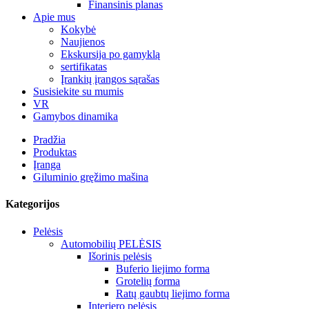
Finansinis planas
Apie mus
Kokybė
Naujienos
Ekskursija po gamyklą
sertifikatas
Įrankių įrangos sąrašas
Susisiekite su mumis
VR
Gamybos dinamika
Pradžia
Produktas
Įranga
Giluminio gręžimo mašina
Kategorijos
Pelėsis
Automobilių PELĖSIS
Išorinis pelėsis
Buferio liejimo forma
Grotelių forma
Ratų gaubtų liejimo forma
Interjero pelėsis