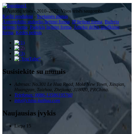
© Autorių teisės - 2010–2022: Visos teisės saugomos.
Karšti produktai
-
Svetainės planas
Automobilio stulpelio liejimo forma
,
IP liejimo forma
,
Buferio
liejimo forma
,
Padėklų liejimo forma
,
Atliekų dėžės įpurškimo
forma
,
Kėdės pelėsis
,
Susisiekite su mumis
Adresas: No.301 Le Hua Road, Mold New Town, Xinqian,
Huangyan, Taizhou, Zhejiang, 318020, PRChina.
Telefonas: 0086-13586195760
info@china-kaihua.com
Naujausias įvykis
Liepa
15