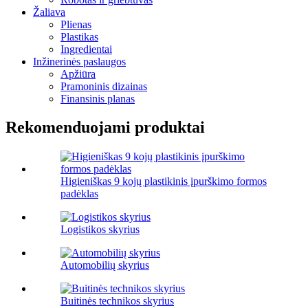
Žaliava
Plienas
Plastikas
Ingredientai
Inžinerinės paslaugos
Apžiūra
Pramoninis dizainas
Finansinis planas
Rekomenduojami produktai
Higieniškas 9 kojų plastikinis įpurškimo formos
padėklas
Logistikos skyrius
Automobilių skyrius
Buitinės technikos skyrius