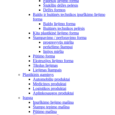
Padėklų liejimo forma
Šiukšlių dėžės pelėsis
Dėžės formos
Baldų ir buitinės technikos įpurškimo liejimo
forma
Baldų liejimo forma
Buitinės technikos pelėsis
Kita plastikinė liejimo forma
Štampavimo / perforavimo forma
progresyvūs miršta
perkėlimo štampai
linijos miršta
Pūtimo forma
Ekstruzijos liejimo forma
Tikslus liejimas
Liejimas štampais
Plastikinis gaminys
Automobilių produktai
Medicinos produktai
Logistikos produktai
Aplinkosaugos produktai
Įranga
Įpurškimo liejimo mašina
Štampo tepimo mašina
Pūtimo mašina