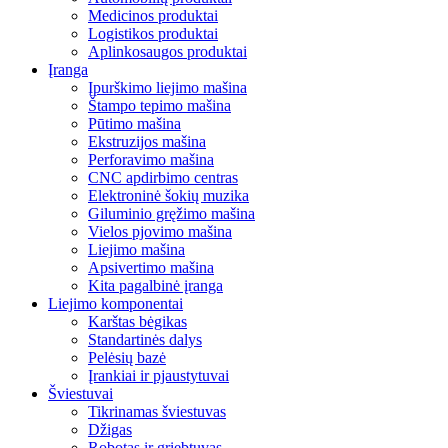
Medicinos produktai
Logistikos produktai
Aplinkosaugos produktai
Įranga
Įpurškimo liejimo mašina
Štampo tepimo mašina
Pūtimo mašina
Ekstruzijos mašina
Perforavimo mašina
CNC apdirbimo centras
Elektroninė šokių muzika
Giluminio gręžimo mašina
Vielos pjovimo mašina
Liejimo mašina
Apsivertimo mašina
Kita pagalbinė įranga
Liejimo komponentai
Karštas bėgikas
Standartinės dalys
Pelėsių bazė
Įrankiai ir pjaustytuvai
Šviestuvai
Tikrinamas šviestuvas
Džigas
Robotas ir griebtuvas