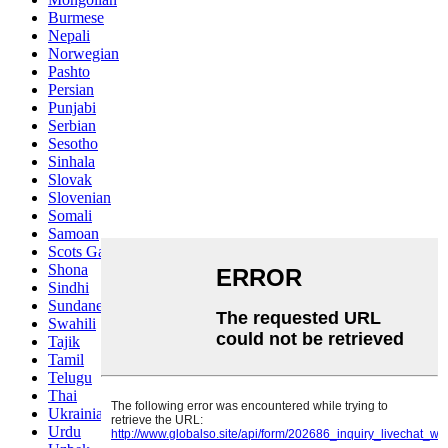
Burmese
Nepali
Norwegian
Pashto
Persian
Punjabi
Serbian
Sesotho
Sinhala
Slovak
Slovenian
Somali
Samoan
Scots Gaelic
Shona
Sindhi
Sundanese
Swahili
Tajik
Tamil
Telugu
Thai
Ukrainian
Urdu