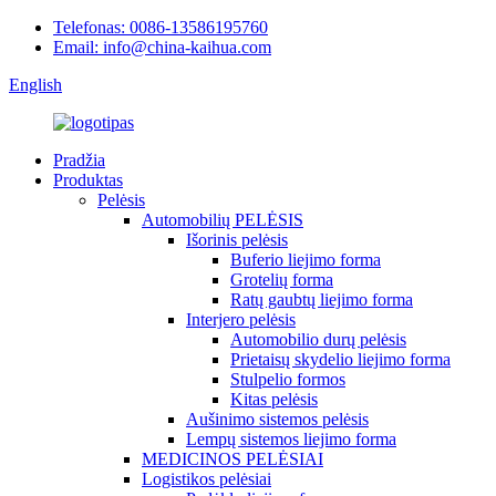
Telefonas: 0086-13586195760
Email: info@china-kaihua.com
English
Pradžia
Produktas
Pelėsis
Automobilių PELĖSIS
Išorinis pelėsis
Buferio liejimo forma
Grotelių forma
Ratų gaubtų liejimo forma
Interjero pelėsis
Automobilio durų pelėsis
Prietaisų skydelio liejimo forma
Stulpelio formos
Kitas pelėsis
Aušinimo sistemos pelėsis
Lempų sistemos liejimo forma
MEDICINOS PELĖSIAI
Logistikos pelėsiai