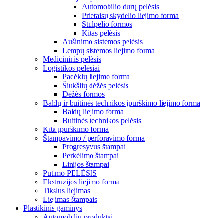
Automobilio durų pelėsis
Prietaisų skydelio liejimo forma
Stulpelio formos
Kitas pelėsis
Aušinimo sistemos pelėsis
Lempų sistemos liejimo forma
Medicininis pelėsis
Logistikos pelėsiai
Padėklų liejimo forma
Šiukšlių dėžės pelėsis
Dėžės formos
Baldų ir buitinės technikos įpurškimo liejimo forma
Baldų liejimo forma
Buitinės technikos pelėsis
Kita įpurškimo forma
Štampavimo / perforavimo forma
Progresyvūs štampai
Perkėlimo štampai
Linijos štampai
Pūtimo PELĖSIS
Ekstruzijos liejimo forma
Tikslus liejimas
Liejimas štampais
Plastikinis gaminys
Automobilių produktai