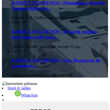
KAIHUA NAUJIENOS | Pirmininkas Danielis
Liangas dalyvavo...
Birželio 12 d. Taidžou savivaldybės valdžia...
Liepa
11
KAIHUA NAUJIENOS | 10 kartų augimo
mąstysenos taikymas...
„Kaihua Moulds“ sėkmingai surengė 15-ąją...
Liepa
02
KAIHUA NAUJIENOS | Nuo Huangyan iki
pasaulinės...
Išskirtiniame interviu su „Towards No“...
Siųsti el. laišką
WhatsApp
x