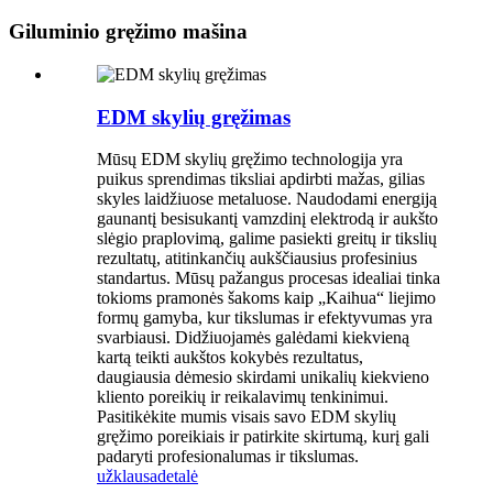
Giluminio gręžimo mašina
EDM skylių gręžimas
Mūsų EDM skylių gręžimo technologija yra
puikus sprendimas tiksliai apdirbti mažas, gilias
skyles laidžiuose metaluose. Naudodami energiją
gaunantį besisukantį vamzdinį elektrodą ir aukšto
slėgio praplovimą, galime pasiekti greitų ir tikslių
rezultatų, atitinkančių aukščiausius profesinius
standartus. Mūsų pažangus procesas idealiai tinka
tokioms pramonės šakoms kaip „Kaihua“ liejimo
formų gamyba, kur tikslumas ir efektyvumas yra
svarbiausi. Didžiuojamės galėdami kiekvieną
kartą teikti aukštos kokybės rezultatus,
daugiausia dėmesio skirdami unikalių kiekvieno
kliento poreikių ir reikalavimų tenkinimui.
Pasitikėkite mumis visais savo EDM skylių
gręžimo poreikiais ir patirkite skirtumą, kurį gali
padaryti profesionalumas ir tikslumas.
užklausa
detalė