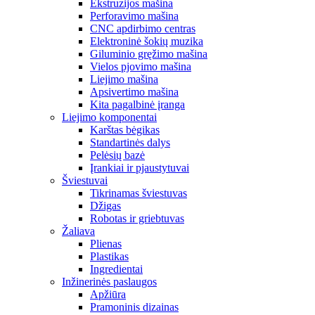
Ekstruzijos mašina
Perforavimo mašina
CNC apdirbimo centras
Elektroninė šokių muzika
Giluminio gręžimo mašina
Vielos pjovimo mašina
Liejimo mašina
Apsivertimo mašina
Kita pagalbinė įranga
Liejimo komponentai
Karštas bėgikas
Standartinės dalys
Pelėsių bazė
Įrankiai ir pjaustytuvai
Šviestuvai
Tikrinamas šviestuvas
Džigas
Robotas ir griebtuvas
Žaliava
Plienas
Plastikas
Ingredientai
Inžinerinės paslaugos
Apžiūra
Pramoninis dizainas