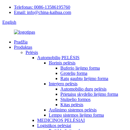
Telefonas: 0086-13586195760
Email: info@china-kaihua.com
English
Pradžia
Produktas
Pelėsis
Automobilių PELĖSIS
Išorinis pelėsis
Buferio liejimo forma
Grotelių forma
Ratų gaubtų liejimo forma
Interjero pelėsis
Automobilio durų pelėsis
Prietaisų skydelio liejimo forma
Stulpelio formos
Kitas pelėsis
Aušinimo sistemos pelėsis
Lempų sistemos liejimo forma
MEDICINOS PELĖSIAI
Logistikos pelėsiai