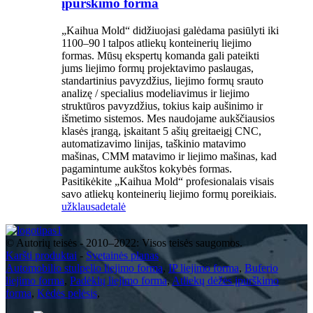
įpurškimo forma
„Kaihua Mold“ didžiuojasi galėdama pasiūlyti iki
1100–90 l talpos atliekų konteinerių liejimo
formas. Mūsų ekspertų komanda gali pateikti
jums liejimo formų projektavimo paslaugas,
standartinius pavyzdžius, liejimo formų srauto
analizę / specialius modeliavimus ir liejimo
struktūros pavyzdžius, tokius kaip aušinimo ir
išmetimo sistemos. Mes naudojame aukščiausios
klasės įrangą, įskaitant 5 ašių greitaeigį CNC,
automatizavimo linijas, taškinio matavimo
mašinas, CMM matavimo ir liejimo mašinas, kad
pagamintume aukštos kokybės formas.
Pasitikėkite „Kaihua Mold“ profesionalais visais
savo atliekų konteinerių liejimo formų poreikiais.
užklausa
detalė
© Autorių teisės - 2010–2022: Visos teisės saugomos.
Karšti produktai
-
Svetainės planas
Automobilio stulpelio liejimo forma
,
IP liejimo forma
,
Buferio
liejimo forma
,
Padėklų liejimo forma
,
Atliekų dėžės įpurškimo
forma
,
Kėdės pelėsis
,