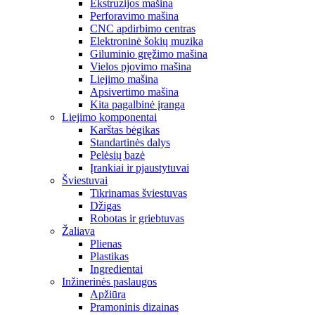
Ekstruzijos mašina
Perforavimo mašina
CNC apdirbimo centras
Elektroninė šokių muzika
Giluminio gręžimo mašina
Vielos pjovimo mašina
Liejimo mašina
Apsivertimo mašina
Kita pagalbinė įranga
Liejimo komponentai
Karštas bėgikas
Standartinės dalys
Pelėsių bazė
Įrankiai ir pjaustytuvai
Šviestuvai
Tikrinamas šviestuvas
Džigas
Robotas ir griebtuvas
Žaliava
Plienas
Plastikas
Ingredientai
Inžinerinės paslaugos
Apžiūra
Pramoninis dizainas