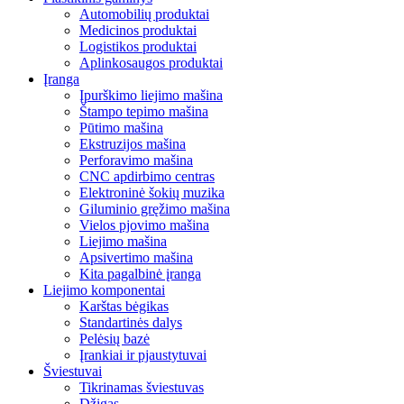
Automobilių produktai
Medicinos produktai
Logistikos produktai
Aplinkosaugos produktai
Įranga
Įpurškimo liejimo mašina
Štampo tepimo mašina
Pūtimo mašina
Ekstruzijos mašina
Perforavimo mašina
CNC apdirbimo centras
Elektroninė šokių muzika
Giluminio gręžimo mašina
Vielos pjovimo mašina
Liejimo mašina
Apsivertimo mašina
Kita pagalbinė įranga
Liejimo komponentai
Karštas bėgikas
Standartinės dalys
Pelėsių bazė
Įrankiai ir pjaustytuvai
Šviestuvai
Tikrinamas šviestuvas
Džigas