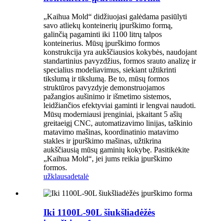
„Kaihua Mold“ didžiuojasi galėdama pasiūlyti
savo atliekų konteinerių įpurškimo formą,
galinčią pagaminti iki 1100 litrų talpos
konteinerius. Mūsų įpurškimo formos
konstrukcija yra aukščiausios kokybės, naudojant
standartinius pavyzdžius, formos srauto analizę ir
specialius modeliavimus, siekiant užtikrinti
tikslumą ir tikslumą. Be to, mūsų formos
struktūros pavyzdyje demonstruojamos
pažangios aušinimo ir išmetimo sistemos,
leidžiančios efektyviai gaminti ir lengvai naudoti.
Mūsų moderniausi įrenginiai, įskaitant 5 ašių
greitaeigį CNC, automatizavimo linijas, taškinio
matavimo mašinas, koordinatinio matavimo
stakles ir įpurškimo mašinas, užtikrina
aukščiausią mūsų gaminių kokybę. Pasitikėkite
„Kaihua Mold“, jei jums reikia įpurškimo
formos.
užklausa
detalė
Iki 1100L-90L šiukšliadėžės