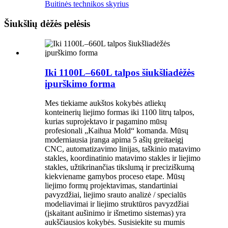
Buitinės technikos skyrius
Šiukšlių dėžės pelėsis
Iki 1100L–660L talpos šiukšliadėžės
įpurškimo forma
Mes tiekiame aukštos kokybės atliekų
konteinerių liejimo formas iki 1100 litrų talpos,
kurias suprojektavo ir pagamino mūsų
profesionali „Kaihua Mold“ komanda. Mūsų
moderniausia įranga apima 5 ašių greitaeigį
CNC, automatizavimo linijas, taškinio matavimo
stakles, koordinatinio matavimo stakles ir liejimo
stakles, užtikrinančias tikslumą ir preciziškumą
kiekviename gamybos proceso etape. Mūsų
liejimo formų projektavimas, standartiniai
pavyzdžiai, liejimo srauto analizė / specialūs
modeliavimai ir liejimo struktūros pavyzdžiai
(įskaitant aušinimo ir išmetimo sistemas) yra
aukščiausios kokybės. Susisiekite su mumis