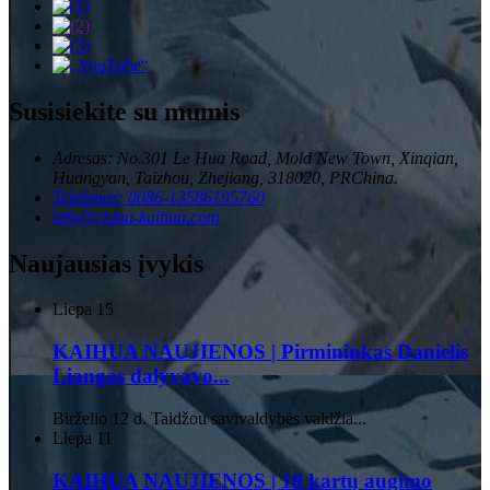
Susisiekite su mumis
Adresas: No.301 Le Hua Road, Mold New Town, Xinqian,
Huangyan, Taizhou, Zhejiang, 318020, PRChina.
Telefonas: 0086-13586195760
info@china-kaihua.com
Naujausias įvykis
Liepa
15
KAIHUA NAUJIENOS | Pirmininkas Danielis
Liangas dalyvavo...
Birželio 12 d. Taidžou savivaldybės valdžia...
Liepa
11
KAIHUA NAUJIENOS | 10 kartų augimo