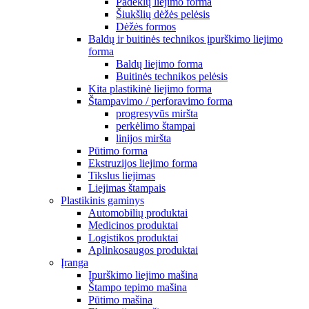
Padėklų liejimo forma
Šiukšlių dėžės pelėsis
Dėžės formos
Baldų ir buitinės technikos įpurškimo liejimo
forma
Baldų liejimo forma
Buitinės technikos pelėsis
Kita plastikinė liejimo forma
Štampavimo / perforavimo forma
progresyvūs miršta
perkėlimo štampai
linijos miršta
Pūtimo forma
Ekstruzijos liejimo forma
Tikslus liejimas
Liejimas štampais
Plastikinis gaminys
Automobilių produktai
Medicinos produktai
Logistikos produktai
Aplinkosaugos produktai
Įranga
Įpurškimo liejimo mašina
Štampo tepimo mašina
Pūtimo mašina