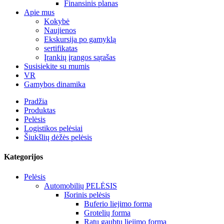
Finansinis planas
Apie mus
Kokybė
Naujienos
Ekskursija po gamyklą
sertifikatas
Įrankių įrangos sąrašas
Susisiekite su mumis
VR
Gamybos dinamika
Pradžia
Produktas
Pelėsis
Logistikos pelėsiai
Šiukšlių dėžės pelėsis
Kategorijos
Pelėsis
Automobilių PELĖSIS
Išorinis pelėsis
Buferio liejimo forma
Grotelių forma
Ratų gaubtų liejimo forma