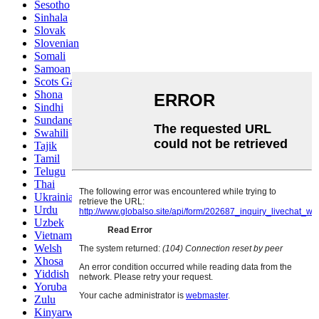
Sesotho
Sinhala
Slovak
Slovenian
Somali
Samoan
Scots Gaelic
Shona
Sindhi
Sundanese
Swahili
Tajik
Tamil
Telugu
Thai
Ukrainian
Urdu
Uzbek
Vietnamese
Welsh
Xhosa
Yiddish
Yoruba
Zulu
Kinyarwanda