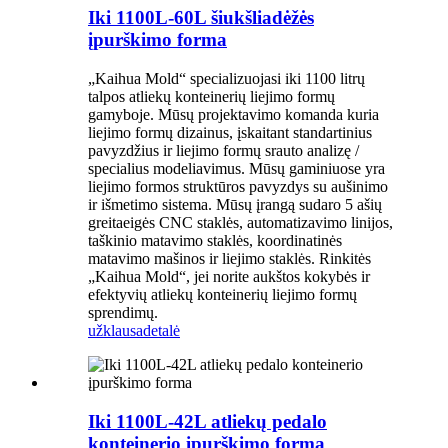
Iki 1100L-60L šiukšliadėžės
įpurškimo forma
„Kaihua Mold“ specializuojasi iki 1100 litrų
talpos atliekų konteinerių liejimo formų
gamyboje. Mūsų projektavimo komanda kuria
liejimo formų dizainus, įskaitant standartinius
pavyzdžius ir liejimo formų srauto analizę /
specialius modeliavimus. Mūsų gaminiuose yra
liejimo formos struktūros pavyzdys su aušinimo
ir išmetimo sistema. Mūsų įrangą sudaro 5 ašių
greitaeigės CNC staklės, automatizavimo linijos,
taškinio matavimo staklės, koordinatinės
matavimo mašinos ir liejimo staklės. Rinkitės
„Kaihua Mold“, jei norite aukštos kokybės ir
efektyvių atliekų konteinerių liejimo formų
sprendimų.
užklausa
detalė
Iki 1100L-42L atliekų pedalo
konteinerio įpurškimo forma