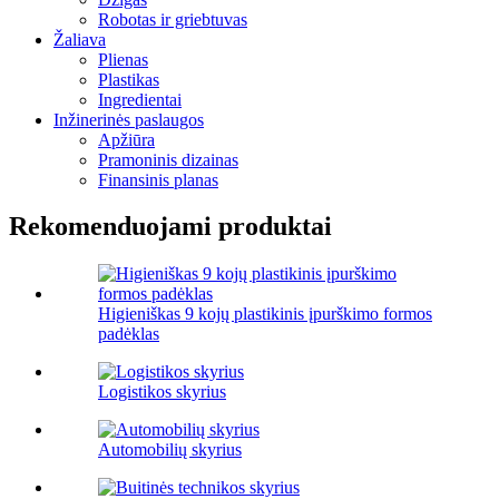
Robotas ir griebtuvas
Žaliava
Plienas
Plastikas
Ingredientai
Inžinerinės paslaugos
Apžiūra
Pramoninis dizainas
Finansinis planas
Rekomenduojami produktai
Higieniškas 9 kojų plastikinis įpurškimo formos
padėklas
Logistikos skyrius
Automobilių skyrius