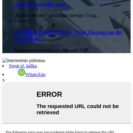
mąstysenos taikymas...
„Kaihua Moulds“ sėkmingai surengė 15-ąją...
Liepa
02
KAIHUA NAUJIENOS | Nuo Huangyan iki
pasaulinės...
Išskirtiniame interviu su „Towards No“...
Siųsti el. laišką
WhatsApp
x