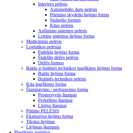
Interjero pelėsis
Automobilio durų pelėsis
Prietaisų skydelio liejimo forma
Stulpelio formos
Kitas pelėsis
Aušinimo sistemos pelėsis
Lempų sistemos liejimo forma
Medicininis pelėsis
Logistikos pelėsiai
Padėklų liejimo forma
Šiukšlių dėžės pelėsis
Dėžės formos
Baldų ir buitinės technikos įpurškimo liejimo forma
Baldų liejimo forma
Buitinės technikos pelėsis
Kita įpurškimo forma
Štampavimo / perforavimo forma
Progresyvūs štampai
Perkėlimo štampai
Linijos štampai
Pūtimo PELĖSIS
Ekstruzijos liejimo forma
Tikslus liejimas
Liejimas štampais
Plastikinis gaminys