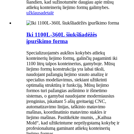
šiandien, kad sužinotumėte daugiau apie mūsų
atliekų konteinerių liejimo formų galimybes.
užklausa
detalė
Iki 1100L-360L šiukšliadėžės
įpurškimo forma
Specializuojamės aukštos kokybės atliekų
konteinerių liejimo formų, galinčių pagaminti iki
1100 litrų talpos konteinerius, gamyboje. Mūsų
liejimo formų konstrukcija yra labai tiksli,
naudojant pažangią liejimo srauto analizę ir
specialius modeliavimus, siekiant užtikrinti
optimalią struktūrą ir funkciją. Mūsų liejimo
formos turi pažangias aušinimo ir išmetimo
sistemas, o gamybai naudojame moderniausius
įrenginius, įskaitant 5 ašių greitaeigį CNC,
automatizavimo linijas, taškinio matavimo
mašinas, koordinatinio matavimo stakles ir
liejimo mašinas. Pasitikėkite mumis, „Kaihua
Mold“, kad užtikrintume neprilygstamą kokybę ir
profesionalumą gaminant atliekų konteinerių
liejimo formas.