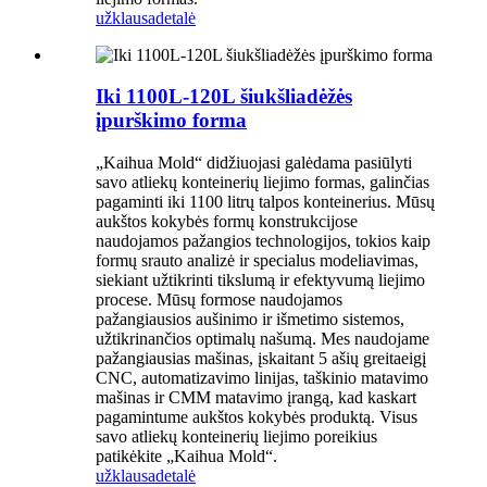
užklausa
detalė
Iki 1100L-120L šiukšliadėžės
įpurškimo forma
„Kaihua Mold“ didžiuojasi galėdama pasiūlyti
savo atliekų konteinerių liejimo formas, galinčias
pagaminti iki 1100 litrų talpos konteinerius. Mūsų
aukštos kokybės formų konstrukcijose
naudojamos pažangios technologijos, tokios kaip
formų srauto analizė ir specialus modeliavimas,
siekiant užtikrinti tikslumą ir efektyvumą liejimo
procese. Mūsų formose naudojamos
pažangiausios aušinimo ir išmetimo sistemos,
užtikrinančios optimalų našumą. Mes naudojame
pažangiausias mašinas, įskaitant 5 ašių greitaeigį
CNC, automatizavimo linijas, taškinio matavimo
mašinas ir CMM matavimo įrangą, kad kaskart
pagamintume aukštos kokybės produktą. Visus
savo atliekų konteinerių liejimo poreikius
patikėkite „Kaihua Mold“.
užklausa
detalė