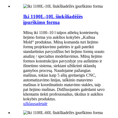
Iki 1100L-10L šiukšliadėžės
įpurškimo forma
Mūsų iki 1100–10 l talpos atliekų konteinerių
liejimo forma yra aukštos kokybės „Kaihua
Mold“ produktas. Mūsų komanda turi liejimo
formų projektavimo patirties ir gali pateikti
standartinius pavyzdžius bei liejimo formų srauto
analizę / specialius modeliavimus. Mūsų liejimo
formos konstrukcijos pavyzdyje yra aušinimo ir
išmetimo sistema, siekiant užtikrinti sklandų
gamybos procesą. Naudojame pažangias
mašinas, tokias kaip 5 ašių greitaeigis CNC,
automatizavimo linijas, taškinio matavimo
mašinas ir koordinatinio matavimo stakles, taip
pat liejimo mašinas. Didžiuojamės galėdami savo
klientams tiekti profesionalius, tikslius ir aukštos
kokybės produktus.
užklausa
detalė